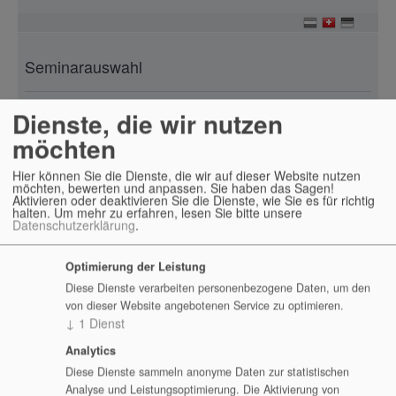
Seminarauswahl
Seminare zu diesem Hersteller
Dienste, die wir nutzen
möchten
Hyland Alfresco
Hyland Nuxeo
Hier können Sie die Dienste, die wir auf dieser Website nutzen
möchten, bewerten und anpassen. Sie haben das Sagen!
Aktivieren oder deaktivieren Sie die Dienste, wie Sie es für richtig
Seminarorte:
halten.
Um mehr zu erfahren, lesen Sie bitte unsere
Datenschutzerklärung
.
Basel
,
Bern
,
Luzern
,
Sankt Gallen
,
Winterthur
,
Zürich
Optimierung der Leistung
Durchführungsgarantie für jedes Training:
Diese Dienste verarbeiten personenbezogene Daten, um den
von dieser Website angebotenen Service zu optimieren.
ja, ab 2 Teilnehmern
↓
1
Dienst
Öffentlich, Webinar, Inhaus, Workshop:
Analytics
Diese Dienste sammeln anonyme Daten zur statistischen
ja, sehr gerne
Analyse und Leistungsoptimierung. Die Aktivierung von