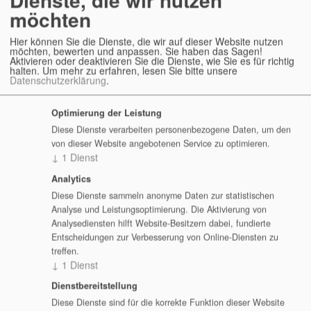
geklärt werden.
möchten
6. Abschluss und Teilnahmebestätigung
Hier können Sie die Dienste, die wir auf dieser Website nutzen
möchten, bewerten und anpassen. Sie haben das Sagen!
Zum Abschluss werden die wichtigsten Inhalte zusammengefasst. Die
Aktivieren oder deaktivieren Sie die Dienste, wie Sie es für richtig
Teilnehmer erhalten eine Teilnahmebestätigung mit den behandelten
halten.
Um mehr zu erfahren, lesen Sie bitte unsere
Datenschutzerklärung
.
Seminarinhalten.
Optimierung der Leistung
Technische Voraussetzungen
Diese Dienste verarbeiten personenbezogene Daten, um den
von dieser Website angebotenen Service zu optimieren.
Für die Teilnahme werden grundsätzlich benötigt:
↓
1
Dienst
Analytics
stabiler Internetzugang
Diese Dienste sammeln anonyme Daten zur statistischen
Desktop-PC oder Notebook
Analyse und Leistungsoptimierung. Die Aktivierung von
aktueller Webbrowser
Analysediensten hilft Website-Besitzern dabei, fundierte
Mikrofon oder Headset
Entscheidungen zur Verbesserung von Online-Diensten zu
treffen.
Kamera
↓
1
Dienst
ruhiger Arbeitsplatz
Berechtigung zur Nutzung der eingesetzten Konferenzlösung
Dienstbereitstellung
Diese Dienste sind für die korrekte Funktion dieser Website